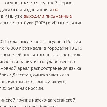
 — осуществляется в устной форме.
одики были изданы книги
на
, в ИПБ уже
выходили письменные
вангелие от Луки (2005) и «Евангельские
21 года, численность агулов в России
их 16 360 проживали в городах и 18 216
 носителей агульского языка составило
 является одним из государственных
сновной ареал распространения языка
лики Дагестан, однако часть его
Мансийском автономном округе,
угих регионах России.
гинской группе нахско-дагестанской
руппы он наиболее близок к