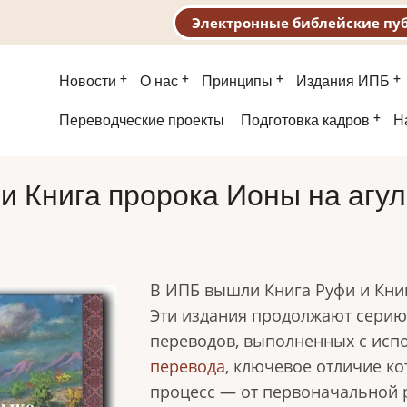
Электронные библейские пу
Основная
Новости
О нас
Принципы
Издания ИПБ
навигация
Второе
Переводческие проекты
Подготовка кадров
Н
меню
и Книга пророка Ионы на агу
В ИПБ вышли Книга Руфи и Кни
Эти издания продолжают серию
переводов, выполненных с ис
перевода
, ключевое отличие ко
процесс — от первоначальной 