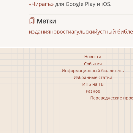
«Чирагъ»
для Google Play и iOS.
Метки
издания
новости
агульский
устный библе
Footer
Новости
События
main
Информационный бюллетень
menu
Избранные статьи
ИПБ на ТВ
Разное
Footer
Переводческие про
second
menu