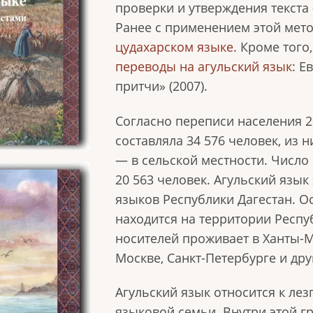
проверки и утверждения текста
Ранее с применением этой мет
цудахарском языке
. Кроме того
переводы на агульский язык
: Е
притчи» (2007).
Согласно переписи населения 20
составляла 34 576 человек, из н
— в сельской местности. Число
20 563 человек. Агульский язык
языков Республики Дагестан. О
находится на территории Респуб
носителей проживает в Ханты-
Москве, Санкт-Петербурге и др
Агульский язык относится к лез
языковой семьи. Внутри этой г