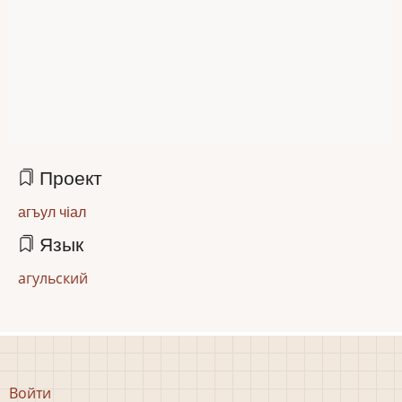
Проект
агъул чiал
Язык
агульский
Меню
Войти