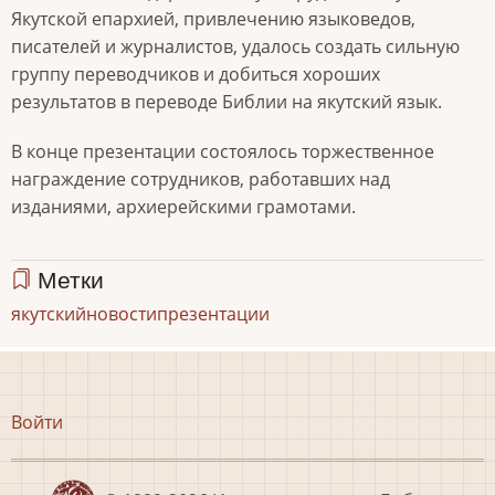
Якутской епархией, привлечению языковедов,
писателей и журналистов, удалось создать сильную
группу переводчиков и добиться хороших
результатов в переводе Библии на якутский язык.
В конце презентации состоялось торжественное
награждение сотрудников, работавших над
изданиями, архиерейскими грамотами.
Метки
якутский
новости
презентации
Меню
Войти
учётной
записи