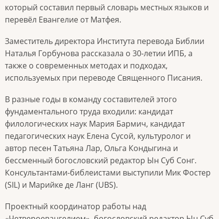
который составил первый словарь местных языков и
перевёл Евангелие от Матфея.
Заместитель директора Института перевода Библии
Наталья Горбунова рассказала о 30-летии ИПБ, а
также о современных методах и подходах,
используемых при переводе Священного Писания.
В разные годы в команду составителей этого
фундаментального труда входили: кандидат
филологических наук Мария Бармич, кандидат
педагогических наук Елена Сусой, культуролог и
автор песен Татьяна Лар, Ольга Кондыгина и
бессменный богословский редактор Ын Суб Сонг.
Консультантами-библеистами выступили Мик Фостер
(SIL) и Марийке де Ланг (UBS).
Проектный координатор работы над
«Четвероевангелием», богословский редактор Ын Суб