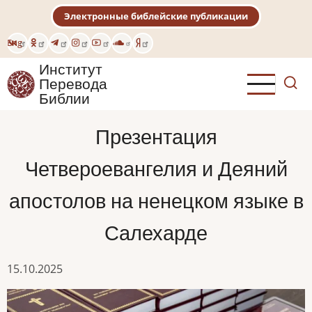
Перейти
Электронные библейские публикации
к
основному
Eng
содержанию
Институт
Перевода
Библии
Презентация
Четвероевангелия и Деяний
апостолов на ненецком языке в
Салехарде
15.10.2025