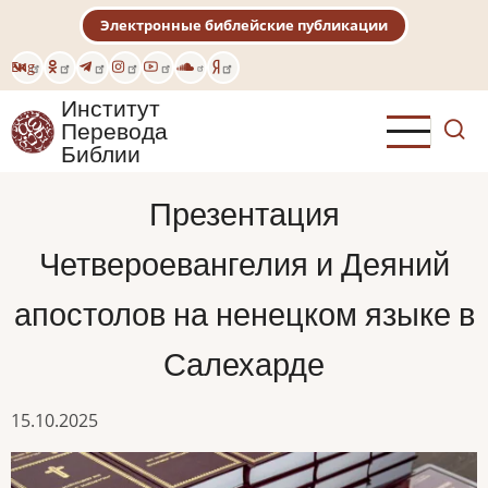
Перейти
Электронные библейские публикации
к
основному
Eng
содержанию
Институт
Перевода
Библии
Презентация
Четвероевангелия и Деяний
апостолов на ненецком языке в
Салехарде
15.10.2025