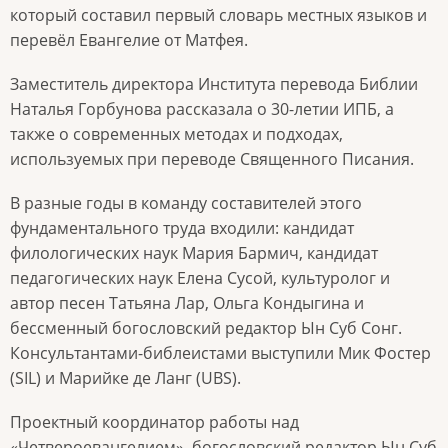
который составил первый словарь местных языков и
перевёл Евангелие от Матфея.
Заместитель директора Института перевода Библии
Наталья Горбунова рассказала о 30-летии ИПБ, а
также о современных методах и подходах,
используемых при переводе Священного Писания.
В разные годы в команду составителей этого
фундаментального труда входили: кандидат
филологических наук Мария Бармич, кандидат
педагогических наук Елена Сусой, культуролог и
автор песен Татьяна Лар, Ольга Кондыгина и
бессменный богословский редактор Ын Суб Сонг.
Консультантами-библеистами выступили Мик Фостер
(SIL) и Марийке де Ланг (UBS).
Проектный координатор работы над
«Четвероевангелием», богословский редактор Ын Суб