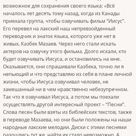
возможное для сохранения своего языка: «Всё
началось лет десять тому назад, когда из Канады
приехала группа, чтобы озвучивать фильм “Иисус”.
Его перевел на лакский наш непревзойденный
переводчик и знаток языка, которого уже нет в
живых, Казбек Мазаев. Через него стали искать
актеров на озвучку этого фильма. Долго искали, кто
будет озвучивать Иисуса, и остановились на мне.
Оказывается, они спрашивали Казбека, точно ли я
непьющий и что представляю из себя в плане личной
жизни, чтобы Иисуса озвучивал человек, не
замешанный ни в чем нравственно небезупречном.
Так что я озвучивал Иисуса, а потом мы поехали
осуществлять другой интересный проект – “Песни”.
Слова песен были взяты из библейских текстов, также
в переводе Мазаева, но они были положены на наши
народные лакские мелодии. Диски с этими песнями
разошлись тут же, найти их стало невозможно. А