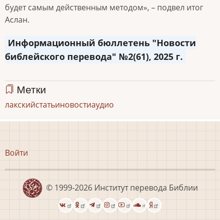
будет самым действенным методом», – подвел итог
Аслан.
Информационный бюллетень "Новости
библейского перевода" №2(61), 2025 г.
Метки
лакский
статьи
новости
аудио
Меню
Войти
учётной
записи
пользователя
© 1999-2026
Институт перевода Библии