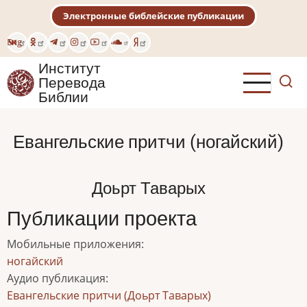
Перейти
Электронные библейские публикации
к
основному
Eng
содержанию
Институт
Перевода
Библии
Евангельские притчи (ногайский)
Доьрт Таварых
Публикации проекта
Мобильные приложения
:
ногайский
Аудио публикация
:
Евангельские притчи (Доьрт Таварых)