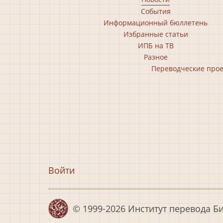
Footer
События
main
Информационный бюллетень
menu
Избранные статьи
ИПБ на ТВ
Разное
Footer
Переводческие про
second
menu
Меню
Войти
учётной
записи
© 1999-2026
Институт перевода Б
пользователя