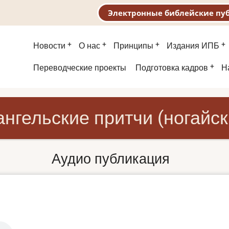
Электронные библейские пу
Основная
Новости
О нас
Принципы
Издания ИПБ
навигация
Второе
Переводческие проекты
Подготовка кадров
Н
меню
ангельские притчи (ногайск
Аудио публикация