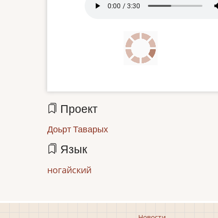
file
Проект
Доьрт Таварых
Язык
ногайский
Новости