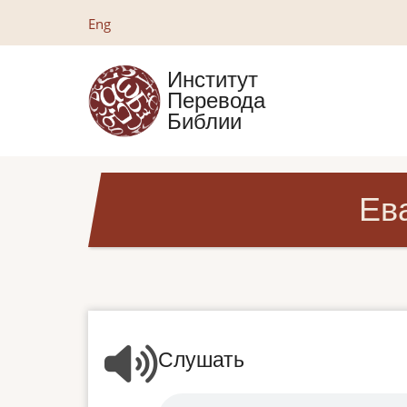
Перейти
Eng
к
основному
Институт
содержанию
Перевода
Библии
Ев
Слушать
Audio