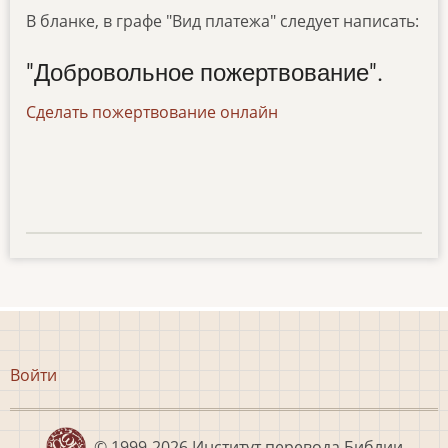
В бланке, в графе "Вид платежа" следует написать:
"Добровольное пожертвование".
Сделать пожертвование онлайн
Меню
Войти
учётной
записи
пользователя
© 1999-2026
Институт перевода Библии