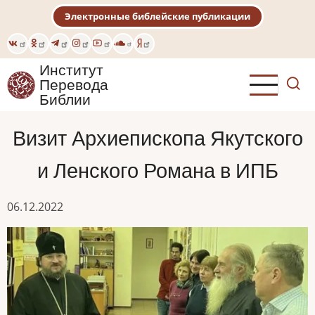
Перейти
Электронные библейские публикации
к
основному
содержанию
Институт
Перевода
Библии
Визит Архиепископа Якутского
и Ленского Романа в ИПБ
06.12.2022