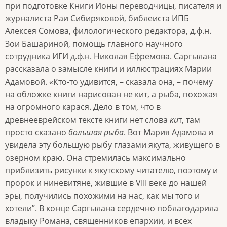
при подготовке Книги Ионы переводчицы, писателя и
журналиста Раи Сибиряковой, библеиста ИПБ
Алексея Сомова, филологического редактора, д.ф.н.
Зои Башариной, помощь главного научного
сотрудника ИГИ д.ф.н. Николая Ефремова. Саргылана
рассказала о замысле книги и иллюстрациях Марии
Адамовой. «Кто-то удивится, – сказала она, – почему
на обложке книги нарисован не кит, а рыба, похожая
на огромного карася. Дело в том, что в
древнееврейском тексте книги нет слова
ки
т, там
просто сказано
большая рыба
. Вот Мария Адамова и
увидела эту большую рыбу глазами якута, живущего в
озерном краю. Она стремилась максимально
приблизить рисунки к якутскому читателю, поэтому и
пророк и ниневитяне, жившие в VIII веке до нашей
эры, получились похожими на нас, как мы того и
хотели”. В конце Саргылана сердечно поблагодарила
владыку Романа, священников епархии, и всех