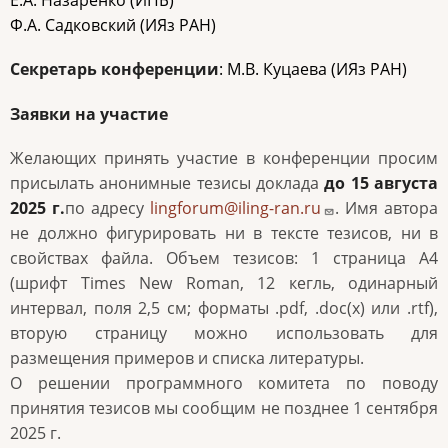
Е.А. Назаренко (ИПБ)
Ф.А. Садковский (ИЯз РАН)
Секретарь конференции
: М.В. Куцаева (ИЯз РАН)
Заявки на участие
Желающих принять участие в конференции просим
присылать анонимные тезисы доклада
до 15 августа
2025
г.
по адресу
lingforum@iling-ran.ru
. Имя автора
не должно фигурировать ни в тексте тезисов, ни в
свойствах файла. Объем тезисов: 1 страница А4
(шрифт
Times New Roman
, 12 кегль, одинарный
интервал, поля 2,5 см; форматы .
pdf
, .
doc
(
x
) или .
rtf
),
вторую страницу можно использовать для
размещения примеров и списка литературы.
О решении программного комитета по поводу
принятия тезисов мы сообщим не позднее 1 сентября
2025 г.