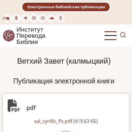
Перейти
Электронные библейские публикации
к
основному
Eng
содержанию
Институт
Перевода
Библии
Ветхий Завет (калмыцкий)
Публикация электронной книги
pdf
File
xal_cyrillic_Ps.pdf
(419.63 КБ)