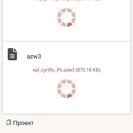
azw3
File
xal_cyrillic_Ps.azw3
(875.16 КБ)
Проект