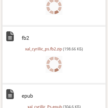
fb2
File
xal_cyrillic_ps.fb2.zip
(198.66 КБ)
epub
File
xal_cyrillic_Ps.epub
(304.6 КБ)