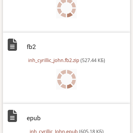
fb2
File
inh_cyrillic_john.fb2.zip
(527.44 КБ)
epub
File
inh_cyrillic_John.epub
(605.18 КБ)