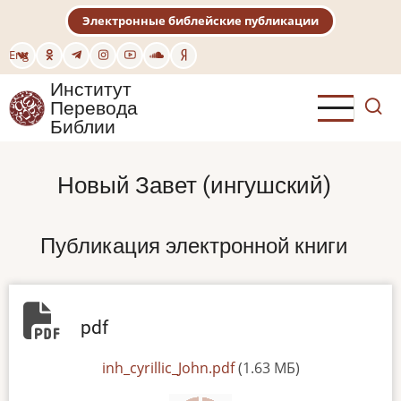
Перейти
Электронные библейские публикации
к
основному
Eng
содержанию
Институт
Перевода
Библии
Новый Завет (ингушский)
Публикация электронной книги
pdf
File
inh_cyrillic_John.pdf
(1.63 МБ)