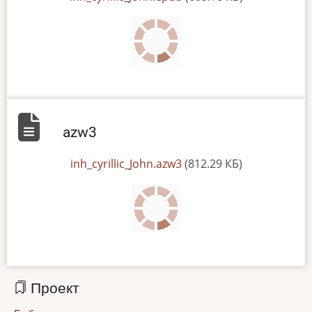
azw3
File
inh_cyrillic_John.azw3
(812.29 КБ)
Проект