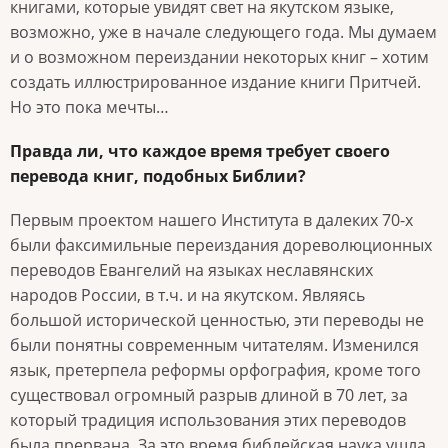
книгами, которые увидят свет на якутском языке,
возможно, уже в начале следующего года. Мы думаем
и о возможном переиздании некоторых книг – хотим
создать иллюстрированное издание книги Притчей.
Но это пока мечты…
Правда ли, что каждое время требует своего
перевода книг, подобных Библии?
Первым проектом нашего Института в далеких 70-х
были факсимильные переиздания дореволюционных
переводов Евангелий на языках неславянских
народов России, в т.ч. и на якутском. Являясь
большой исторической ценностью, эти переводы не
были понятны современным читателям. Изменился
язык, претерпела реформы орфография, кроме того
существовал огромный разрыв длиной в 70 лет, за
который традиция использования этих переводов
была прервана. За это время библейская наука ушла