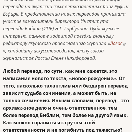
перевода на якутский язык ветхозаветных Книг Руф
ь
и
Есфир
ь
. В представлении новых переводов принимала
участие заместитель директора Института
перевода Библии (ИПБ) Н.Г.
Горбунова. Публикуем ее
интервью, данное в ходе этой поездки главному
редактору якутского православного журнала
«
Логос
»
, кандидату искусствоведения, члену союза
журналистов России Елене Никифоровой.
Любой перевод, по сути, как мне кажется, это
написание нового текста, «новое рождение». От
того, насколько талантлив или бездарен перевод
зависит судьба сочинения, а может быть, не
только сочинения. Иными словами, перевод – это
архиважное дело и очень ответственное, тем
более перевод Библии, тем более на другой язык.
Как можно справиться с грузом этой
ответственности и не погибнуть под тяжестью?