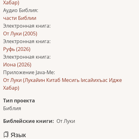
Хабар)
Аудио Библия
:
части Библии
Электронная книга
:
От Луки (2005)
Электронная книга
:
Руфь (2026)
Электронная книга
:
Иона (2026)
Приложение Java-Me
:
От Луки (Лукайин Китаб Месигь Іисайихъас Идже
Хабар)
Тип проекта
Библия
Библейские книги
От Луки
Язык