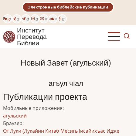
Перейти
Электронные библейские публикации
к
основному
Eng
содержанию
Институт
Перевода
Библии
Новый Завет (агульский)
агъул чiал
Публикации проекта
Мобильные приложения
:
агульский
Браузер
:
От Луки (Лукайин Китаб Месигь Іисайихъас Идже