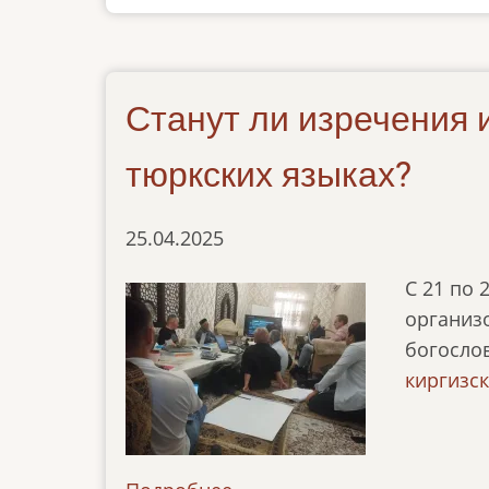
хорезмский
Станут ли изречения
тюркских языках?
25.04.2025
С 21 по 
организ
богосло
киргизс