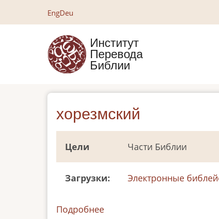
Перейти
Eng
Deu
к
основному
Институт
содержанию
Перевода
Библии
хорезмский
Цели
Части Библии
Загрузки
Электронные библей
Подробнее
о