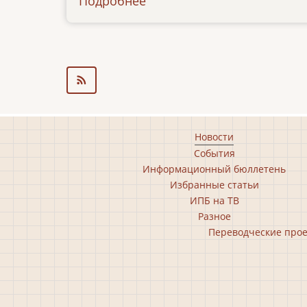
Подробнее
о
seminar-
po-
pritcham
Footer
Новости
События
main
Информационный бюллетень
menu
Избранные статьи
ИПБ на ТВ
Разное
Footer
Переводческие про
second
menu