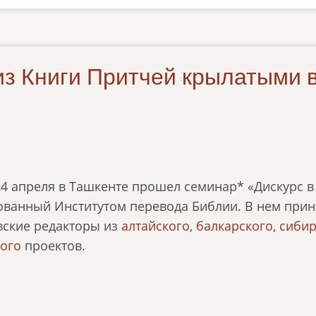
 из Книги Притчей крылатыми
24 апреля в Ташкенте прошел семинар* «Дискурс в
ованный Институтом перевода Библии. В нем прин
вские редакторы из
алтайского
,
балкарского
,
сибир
кого
проектов.