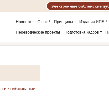
Электронные библейские пу
Основная
Новости
О нас
Принципы
Издания ИПБ
навигация
Второе
Переводческие проекты
Подготовка кадров
Н
меню
ские публикации