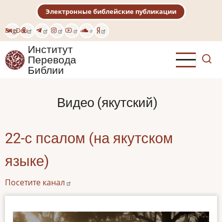
Перейти
Электронные библейские публикации
к
основному
Eng
Deu
содержанию
Институт
Перевода
Библии
Видео (якутский)
22-с псалом (на якутском
языке)
Посетите канал