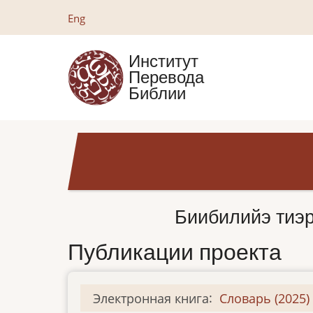
Перейти
Eng
к
основному
Институт
содержанию
Перевода
Библии
Биибилийэ тиэ
Публикации проекта
Электронная книга
:
Словарь (2025)