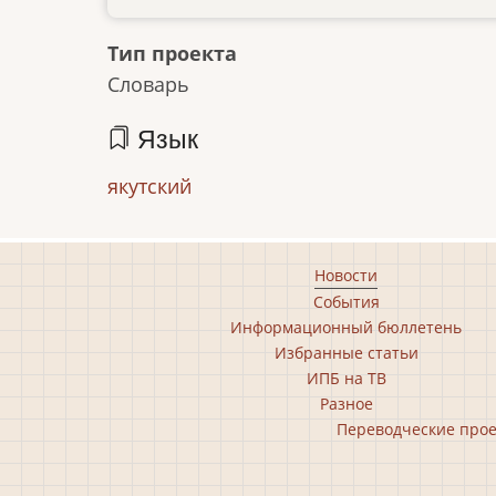
Тип проекта
Словарь
Язык
якутский
Footer
Новости
События
main
Информационный бюллетень
menu
Избранные статьи
ИПБ на ТВ
Разное
Footer
Переводческие про
second
menu