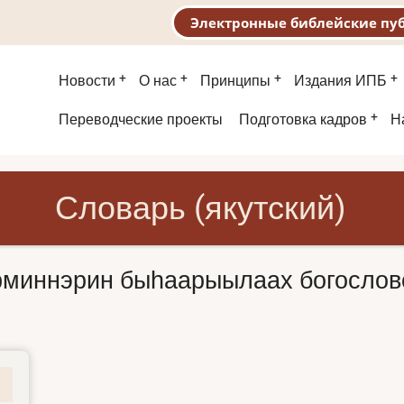
Электронные библейские пу
Основная
Новости
О нас
Принципы
Издания ИПБ
навигация
Второе
Переводческие проекты
Подготовка кадров
Н
меню
Словарь (якутский)
рминнэрин быһаарыылаах богослов