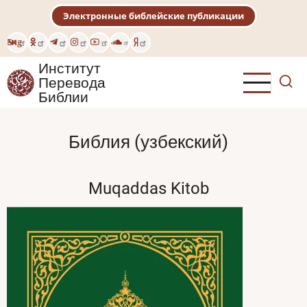
Перейти
Электронные библейские публикации
к
основному
Eng
содержанию
Институт
Перевода
Библии
Библия (узбекский)
Muqaddas Kitob