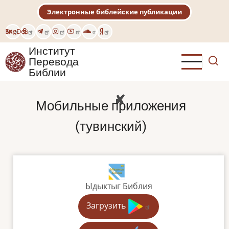
Перейти
Электронные библейские публикации
к
основному
Eng
Deu
содержанию
Институт
Перевода
Библии
Мобильные приложения
(тувинский)
Ыдыктыг Библия
Загрузить