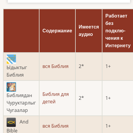
Работает
без
Имеется
Содержание
подклю­
аудио
чения к
Интернету
вся Библия
2
1
Ыдыктыг
Библия
Библия для
Библиядан
2
1
детей
Чуруктарлыг
Чугаалар
And
вся Библия
1
Bible