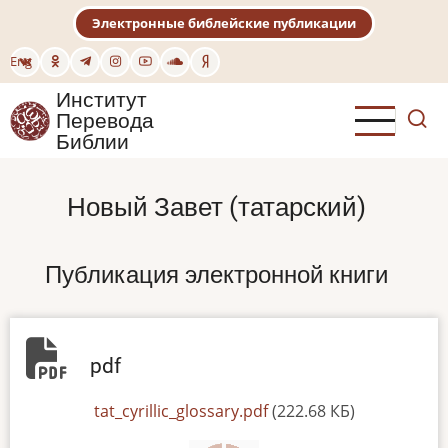
Перейти
Электронные библейские публикации
к
основному
Eng
содержанию
Институт
Перевода
Библии
Новый Завет (татарский)
Публикация электронной книги
pdf
File
tat_cyrillic_glossary.pdf
(222.68 КБ)