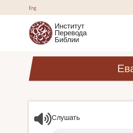
Перейти
Eng
к
основному
Институт
содержанию
Перевода
Библии
Ев
Слушать
Audio