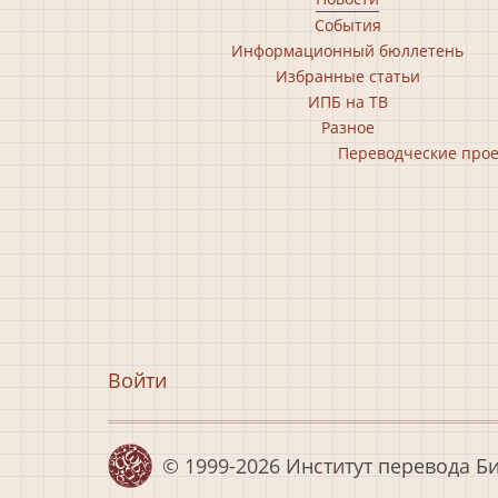
Footer
События
main
Информационный бюллетень
menu
Избранные статьи
ИПБ на ТВ
Разное
Footer
Переводческие про
second
menu
Меню
Войти
учётной
записи
© 1999-2026
Институт перевода Б
пользователя