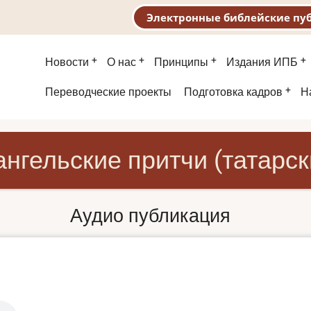
Электронные библейские пу
Основная
Новости
О нас
Принципы
Издания ИПБ
навигация
Второе
Переводческие проекты
Подготовка кадров
Н
меню
ангельские притчи (татарск
Аудио публикация