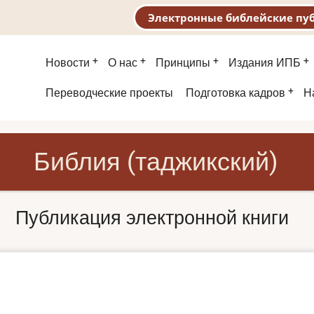
Электронные библейские пу
Основная
Новости
О нас
Принципы
Издания ИПБ
навигация
Второе
Переводческие проекты
Подготовка кадров
Н
меню
Библия (таджикский)
Публикация электронной книги