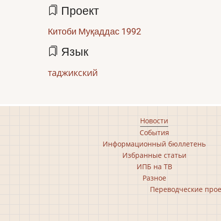
Проект
Китоби Муқаддас 1992
Язык
таджикский
Footer
Новости
События
main
Информационный бюллетень
menu
Избранные статьи
ИПБ на ТВ
Разное
Footer
Переводческие про
second
menu