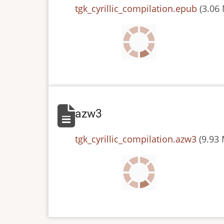
File
tgk_cyrillic_compilation.epub
(3.06
azw3
File
tgk_cyrillic_compilation.azw3
(9.93