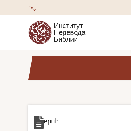
Перейти
Eng
к
основному
Институт
содержанию
Перевода
Библии
epub