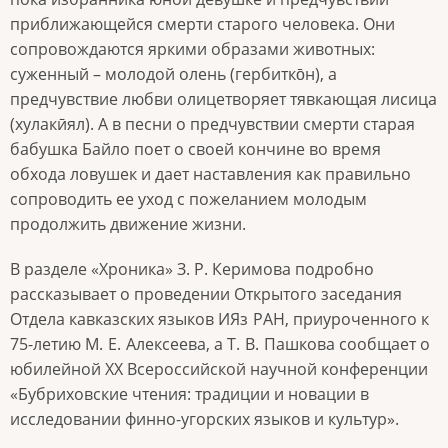
приближающейся смерти старого человека. Они
сопровождаются яркими образами животных:
суженный – молодой олень (гербитко̄н), а
предчувствие любви олицетворяет тявкающая лисица
(хула­кӣял). А в песни о предчувствии смерти старая
бабушка Байло поет о своей кончине во время
обхода ловушек и дает наставления как правильно
сопроводить ее уход с пожеланием молодым
продолжить движение жизни.
В разделе «Хроника» З. Р. Керимова подробно
рассказывает о проведении Открытого заседания
Отдела кавказских языков ИЯз
РАН, приуроченного к
75-летию М.
Е.
Алексеева, а Т.
В.
Пашкова сообщает о
юбилейной ХХ Всероссийской научной конференции
«Бубриховские чтения: традиции и новации в
исследовании финно-угорских языков и культур».