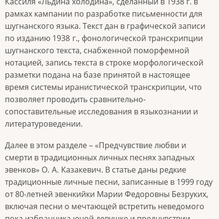
Кассиля «Льдина холодина», сделанный в 1938 г. в
рамках кампании по разработке письменности для
шугнанского языка. Текст дан в графической записи
по изданию 1938
г., фонологической транскрипции
шугнанского текста, снабженной поморфемной
нотацией, запись текста в строке морфологической
разметки подана на базе принятой в настоящее
время системы иранистической транскрипции, что
позволяет проводить сравнительно-
сопоставительные исследования в языкознании и
литературоведении.
Далее в этом разделе – «Предчувствие любви и
смерти в традиционных личных песнях западных
эвенков» О.
А.
Казакевич. В статье даны редкие
традиционные личные песни, записанные в 1999 году
от 80-летней эвенкийки Марии Федоровны Безруких,
включая песни о мечтающей встретить неведомого
пока избранника юной девушке и предчувствии