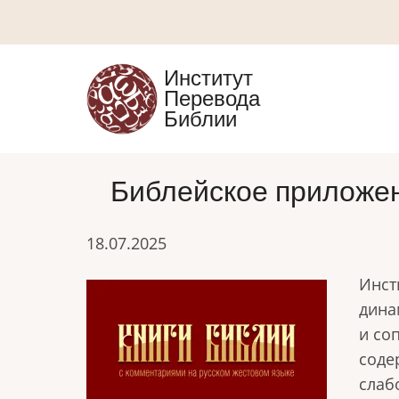
Перейти
к
основному
Институт
содержанию
Перевода
Библии
Библейское приложе
18.07.2025
Инст
дина
и со
сод
слаб