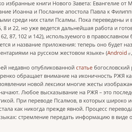
ко избранные книги Нового Завета: Евангелие от 
ание Иоанна и Послание апостола Павла к Филиппий
ыми среди них стали Псалмы. Пока переведены и 
 6, 8 и 22, но уже ведется дальнейшая работа и гот
7, 62, 87, 102 и 142), используемого в православно
ется и название приложения: теперь оно будет на
ентариями на русском жестовом языке» (
Android
оей недавно опубликованной
статье
богословский 
ренко обращает внимание на иконичность РЖЯ как
появлении новой лексики многие жесты изображаю
начают. Любое высказывание на РЖЯ – это послед
тикой. При переводе Псалмов, в которых широко 
стала как никогда прежде явной. Процесс перевод
 языках: стремление передать информацию в виде 