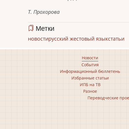
Т. Прохорова
Метки
новости
русский жестовый язык
статьи
Footer
Новости
События
main
Информационный бюллетень
menu
Избранные статьи
ИПБ на ТВ
Разное
Footer
Переводческие про
second
menu