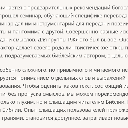
чинается с предварительных рекомендаций богосл
 прошел семинар, обучающий специфике перевода
еминар дал им инструментарий для передачи поэзи
сты и пантомима с другой. Совершенно разные иск
дачи смыслов. Для группы РЖЯ это был вызов. Оц
дактор делает своего рода лингвистическое открыт
ем, подразумеваемых библейским автором, с цель
особенно сложного, но привычного и читаемого не
руется пониманием отдельных слов и выражений, а
вования. Чтобы оценить, каков текст, состоящий 
сти, без пропуска смыслов, мы можем порекоменд
 только глухим, но и слышащим читателям Библии.
я Библии. Опыт слышащих пользователей приложен
гранями, становится доступнее, затрагивает новы