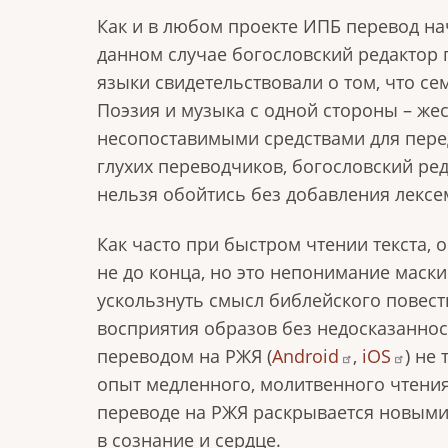
Как и в любом проекте ИПБ перевод на
данном случае богословский редактор
языки свидетельствовали о том, что с
Поэзия и музыка с одной стороны – же
несопоставимыми средствами для пере
глухих переводчиков, богословский ре
нельзя обойтись без добавления лекс
Как часто при быстром чтении текста, 
не до конца, но это непонимание маски
ускользнуть смысл библейского повест
восприятия образов без недосказанно
переводом на РЖЯ (
Android
,
iOS
) не
опыт медленного, молитвенного чтени
переводе на РЖЯ раскрывается новыми 
в сознание и сердце.