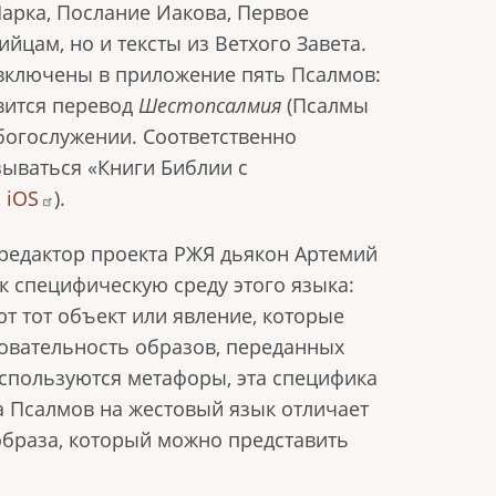
Марка, Послание Иакова, Первое
цам, но и тексты из Ветхого Завета.
включены в приложение пять Псалмов:
овится перевод
Шестопсалмия
(Псалмы
м богослужении. Соответственно
зываться «Книги Библии с
,
iOS
).
редактор проекта РЖЯ дьякон Артемий
 специфическую среду этого языка:
т тот объект или явление, которые
овательность образов, переданных
используются метафоры, эта специфика
а Псалмов на жестовый язык отличает
образа, который можно представить