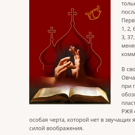
толь
посл
Перв
1, 2,
3, 3
меня
комм
В св
Овча
при 
обоз
плас
РЖЯ 
особая черта, которой нет в звучащих
силой воображения.