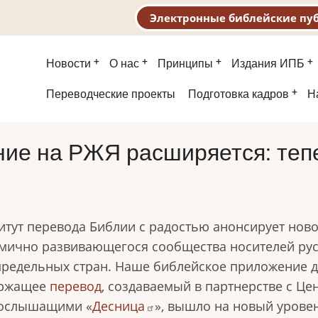
Электронные библейские пу
Основная
Новости
О нас
Принципы
Издания ИПБ
навигация
Второе
Переводческие проекты
Подготовка кадров
Н
меню
ние на РЖЯ расширяется: теп
итут перевода Библии с радостью анонсирует нов
мично развивающегося сообщества носителей русс
предельных стран. Наше библейское приложение д
ержащее
перевод
, создаваемый в партнерстве с Це
ослышащими «
Десница
», вышло на новый уровен