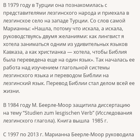
В 1979 году в Турции она познакомилась с
представителями лезгинского народа и приехала в
лезгинское село на западе Турции. Со слов самой
Марианны: «Нашла, потому что искала, а искала,
руководствуясь двумя желаниями: как лингвист я
хотела заниматься одним из удивительных языков
Кавказа, а как христианка — хотела, чтобы Библия
была переведена еще на один язык». Так началась ее
работа над изучением глагольной системы
лезгинского языка и переводом Библии на
лезгинский язык. Перевод Библии стал делом всей ее
жизни.
В 1984 году М. Беерле-Моор защитила диссертацию
на тему “
Studien zum lesgischen Verb
” (Исследования
лезгинского глагола). Книга вышла
1985 г.
С 1997 по 2013 г. Марианна Беерле-Моор руководила