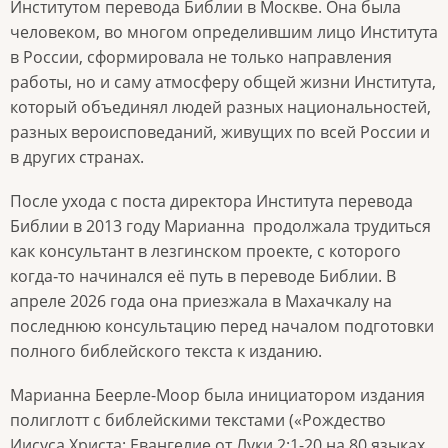
Институтом перевода Библии в Москве. Она была
человеком, во многом определившим лицо Института
в России, сформировала не только направления
работы, но и саму атмосферу общей жизни Института,
который объединял людей разных национальностей,
разных вероисповеданий, живущих по всей России и
в других странах.
После ухода с поста директора Института перевода
Библии в 2013 году Марианна
продолжала трудиться
как консультант
в
лезгинском проекте, с которого
когда‑то начинался её путь в переводе Библии. В
апреле 2026 года она приезжала в Махачкалу на
последнюю консультацию перед началом подготовки
полного библейского текста к изданию.
Марианна Беерле-Моор была инициатором издания
полиглотт с библейскими текстами («Рождество
Иисуса Христа: Евангелие от Луки 2:1-20 на 80 языках