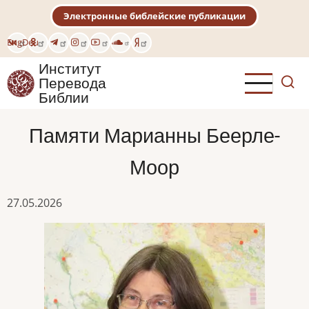
Перейти
Электронные библейские публикации
к
основному
Eng
Deu
содержанию
Институт
Перевода
Библии
Памяти Марианны Беерле-
Моор
27.05.2026