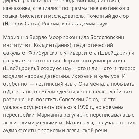
директор Института перевода Библии, лингвист,
кавказовед, специалист по грамматике лезгинского
языка, библеист и исследователь, Почетный доктор
(Honoris Causa) Российской академии наук.
Марианна Беерле-Моор закончила
Богословский
институт в г. Колдин (Дания), педагогический
факультет Фрибургского университета (Швейцария) и
факультет языкознания Цюрихского университета
(Швейцария).
В сферу ее научного и личного интереса
входили народы Дагестана, их языки и культура. И
особенно
— лезгинский язык
Она мечтала побывать
в Дагестане, в течение десяти лет пыталась добиться
разрешения
посетить Советский Союз, но это
удалось осуществить только в 1990 г., во времена
перестройки. Марианна регулярно переписывалась с
лезгинскими учеными из Махачкалы, получала от них
аудиокассеты с записями лезгинской речи.