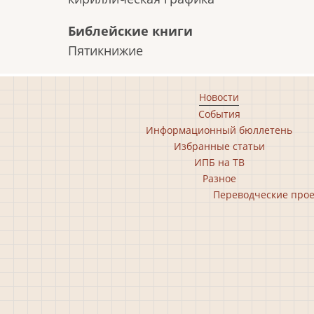
Библейские книги
Пятикнижие
Footer
Новости
События
main
Информационный бюллетень
menu
Избранные статьи
ИПБ на ТВ
Разное
Footer
Переводческие про
second
menu