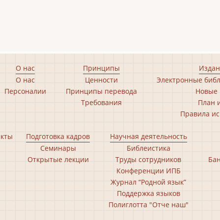
О нас
Принципы
Издан
О нас
Ценности
Электронные библ
Персоналии
Принципы перевода
Новые 
Требования
План 
Правила ис
екты
Подготовка кадров
Научная деятельность
Семинары
Библеистика
Открытые лекции
Труды сотрудников
Бан
Конференции ИПБ
Журнал “Родной язык”
Поддержка языков
Полиглотта "Отче наш"