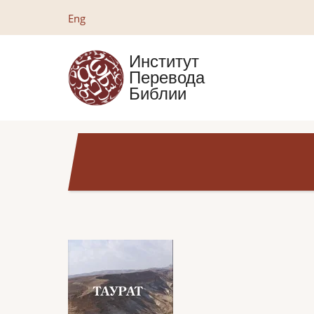
Перейти
Eng
к
основному
Институт
содержанию
Перевода
Библии