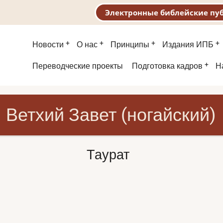
Электронные библейские пу
Основная
Новости
О нас
Принципы
Издания ИПБ
навигация
Второе
Переводческие проекты
Подготовка кадров
Н
меню
Ветхий Завет (ногайский)
Таурат