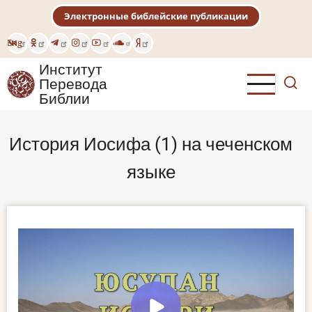
Перейти
Электронные библейские публикации
к
основному
Eng
содержанию
Институт
Перевода
Библии
История Иосифа (1) на чеченском
языке