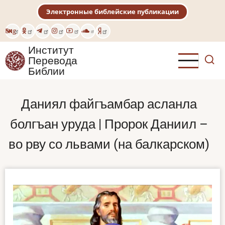
Перейти
Электронные библейские публикации
к
основному
Eng
содержанию
Институт
Перевода
Библии
Даниял файгъамбар асланла
болгъан уруда | Пророк Даниил –
во рву со львами (на балкарском)