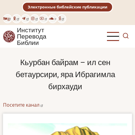
Перейти
Электронные библейские публикации
к
основному
Eng
содержанию
Институт
Перевода
Библии
Кьурбан байрам – ил сен
бетаурсири, яра Ибрагимла
бирхауди
Посетите канал