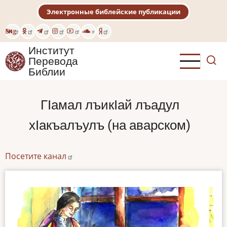
Перейти
Электронные библейские публикации
к
основному
Eng
содержанию
Институт
Перевода
Библии
ГӀамал лъикӀай лъадул
хӀакъалъулъ (на аварском)
Посетите канал