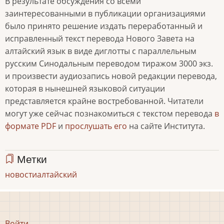
В результате обсуждения со всеми
заинтересованными в публикации организациями
было принято решение издать переработанный и
исправленный текст перевода Нового Завета на
алтайский язык в виде диглотты с параллельным
русским Синодальным переводом тиражом 3000 экз.
и произвести аудиозапись новой редакции перевода,
которая в нынешней языковой ситуации
представляется крайне востребованной. Читатели
могут уже сейчас познакомиться с текстом перевода
в
формате PDF
и
прослушать его
на сайте Института.
Метки
новости
алтайский
Меню
Войти