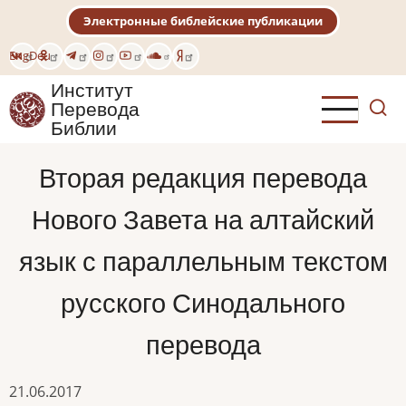
Перейти
Электронные библейские публикации
к
основному
Eng
Deu
содержанию
Институт
Перевода
Библии
Вторая редакция перевода
Нового Завета на алтайский
язык с параллельным текстом
русского Синодального
перевода
21.06.2017