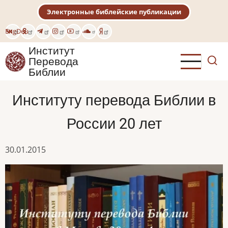
Перейти
Электронные библейские публикации
к
основному
Eng
Deu
содержанию
Институт
Перевода
Библии
Институту перевода Библии в
России 20 лет
30.01.2015