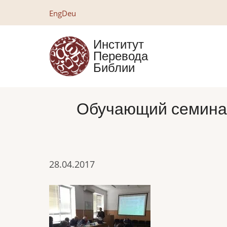
Перейти
Eng
Deu
к
основному
Институт
содержанию
Перевода
Библии
Обучающий семинар
28.04.2017