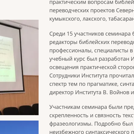
практическим вопросам библей
переводческих проектов Северно
кумыкского, лакского, табасара
Среди 15 участников семинара
редакторы библейских переводо
профессионалы, специалисты в 
учебный курс был разработан 
освещения практической сторо
Сотрудники Института прочита
спектр тем по прагматике, синт
директор Института В. Войнов и
Участникам семинара были пре
скрепленность и связность тек
фразеологизмы. Подробно был 
неизбежного синтаксического п