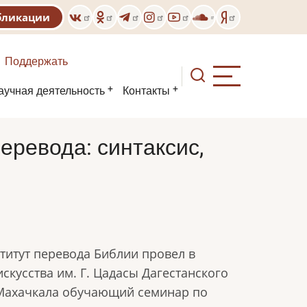
бликации
Поддержать
аучная деятельность
Контакты
ревода: синтаксис,
ститут перевода Библии провел в
искусства им. Г. Цадасы Дагестанского
 Махачкала обучающий семинар по