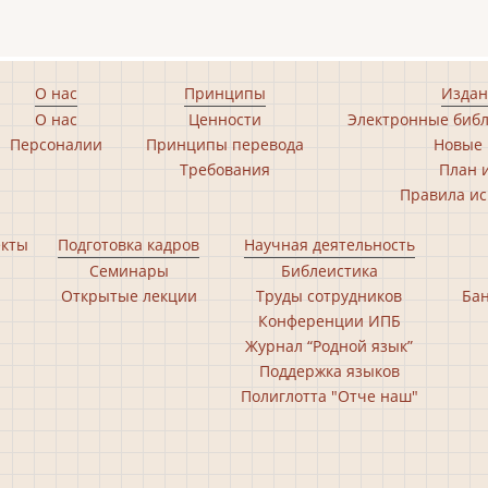
О нас
Принципы
Издан
О нас
Ценности
Электронные библ
Персоналии
Принципы перевода
Новые 
Требования
План 
Правила ис
екты
Подготовка кадров
Научная деятельность
Семинары
Библеистика
Открытые лекции
Труды сотрудников
Бан
Конференции ИПБ
Журнал “Родной язык”
Поддержка языков
Полиглотта "Отче наш"