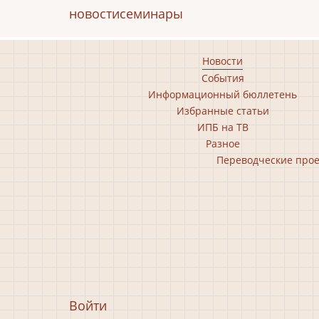
новости
семинары
Footer
Новости
События
main
Информационный бюллетень
menu
Избранные статьи
ИПБ на ТВ
Разное
Footer
Переводческие про
second
menu
Меню
Войти