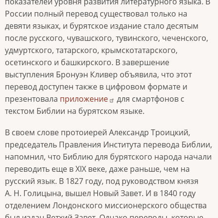
показателей уровня развития литературного языка. В
России полный перевод существовал только на
девяти языках, и бурятское издание стало десятым
после русского, чувашского, тувинского, чеченского,
удмуртского, татарского, крымскотатарского,
осетинского и башкирского. В завершение
выступления Бронуэн Кливер объявила, что этот
перевод доступен также в цифровом формате и
презентовала
приложение
для смартфонов с
текстом Библии на бурятском языке.
В своем слове протоиерей Александр Троицкий,
председатель Правления Института перевода Библии,
напомнил, что Библию для бурятского народа начали
переводить еще в XIX веке, даже раньше, чем на
русский язык. В 1827 году, под руководством князя
А. Н. Голицына, вышел Новый Завет. И в 1840 году
отделением Лондонского миссионерского общества
был издан Ветхий Завет. Однако переводы, которые