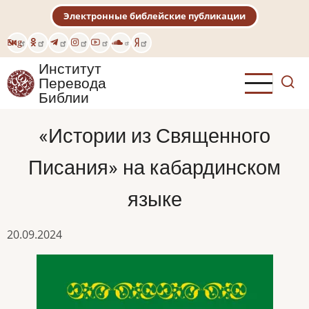
Перейти
Электронные библейские публикации
к
основному
Eng
содержанию
Институт
Перевода
Библии
«Истории из Священного
Писания» на кабардинском
языке
20.09.2024