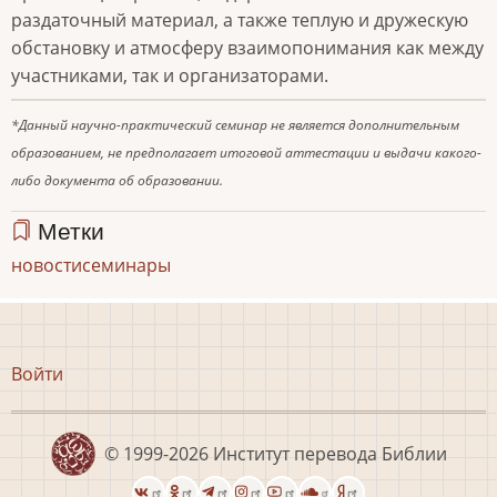
раздаточный материал, а также теплую и дружескую
обстановку и атмосферу взаимопонимания как между
участниками, так и организаторами.
*Данный научно-практический семинар не является дополнительным
образованием, не предполагает итоговой аттестации и выдачи какого-
либо документа об образовании.
Метки
новости
семинары
Меню
Войти
учётной
записи
пользователя
© 1999-2026
Институт перевода Библии