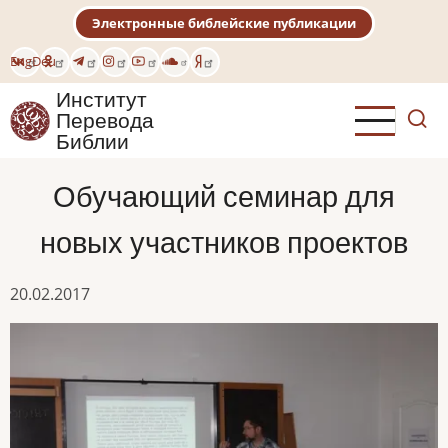
Перейти
Электронные библейские публикации
к
основному
Eng
Deu
содержанию
Институт
Перевода
Библии
Обучающий семинар для
новых участников проектов
20.02.2017