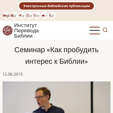
Перейти
Электронные библейские публикации
к
основному
Eng
Deu
содержанию
Институт
Перевода
Библии
Семинар «Как пробудить
интерес к Библии»
12.06.2015