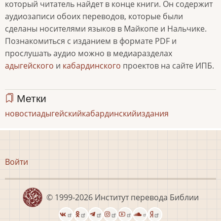
который читатель найдет в конце книги. Он содержит
аудиозаписи обоих переводов, которые были
сделаны носителями языков в Майкопе и Нальчике.
Познакомиться с изданием в формате PDF и
прослушать аудио можно в медиаразделах
адыгейского
и
кабардинского
проектов на сайте ИПБ.
Метки
новости
адыгейский
кабардинский
издания
Меню
Войти
учётной
записи
пользователя
© 1999-2026
Институт перевода Библии