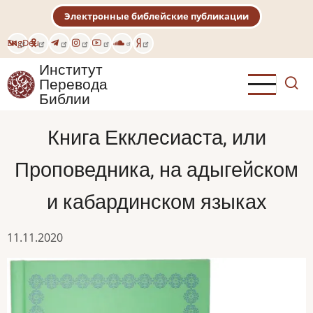
Перейти
Электронные библейские публикации
к
основному
Eng
Deu
содержанию
Институт
Перевода
Библии
Книга Екклесиаста, или
Проповедника, на адыгейском
и кабардинском языках
11.11.2020