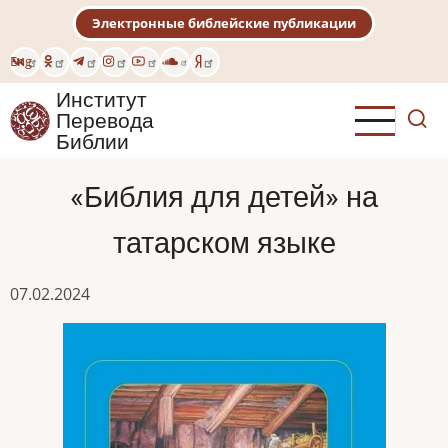
Перейти
Электронные библейские публикации
к
основному
Eng
содержанию
Институт
Перевода
Библии
«Библия для детей» на
татарском языке
07.02.2024