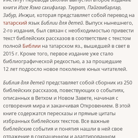
книги
Изге Язма сәхифәләр. Тәүрат, Пәйгамбәрләр,
Зәбур, Инҗил,
которая представляет собой перевод на
татарский
язык
Библии для детей
. Выпуск нынешнего,
2-го издания, был связан с необходимостью привести
текст библейских рассказов в соответствие с текстом
полной
Библии
на татарском яз., вышедшей в свет в
2015 г. Кроме того, первое издание уже стало
библиографической редкостью, а за прошедшие
12 лет подросло новое поколение юных читателей.
Библия для детей
представляет собой сборник из 250
библейских рассказов, повествующих о событиях,
описанных в Ветхом и Новом Завете, начиная с
сотворения мира и заканчивая Откровением. В этой
книге содержатся пересказы и прямые цитаты
избранных библейских текстов. Все важные
библейские события и понятия нашли в ней свое
отражение в сокращенном и адаптированном