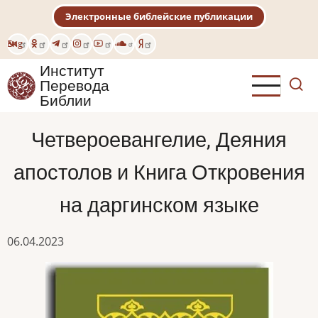
Перейти
Электронные библейские публикации
к
основному
Eng
содержанию
Институт
Перевода
Библии
Четвероевангелие, Деяния
апостолов и Книга Откровения
на даргинском языке
06.04.2023