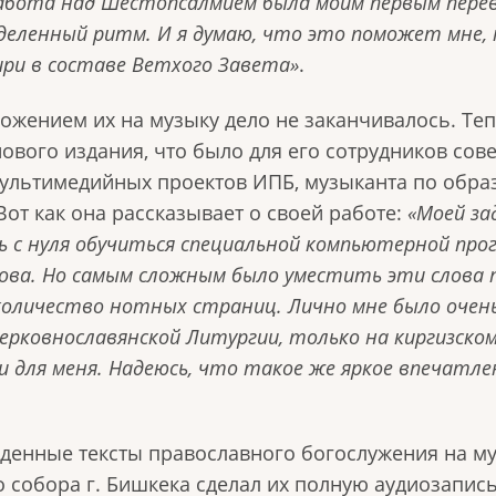
 работа над Шестопсалмием была моим первым пере
деленный ритм. И я думаю, что это поможет мне,
ри в составе Ветхого Завета»
.
ложением их на музыку дело не заканчивалось. Те
нового издания, что было для его сотрудников со
мультимедийных проектов ИПБ, музыканта по обра
т как она рассказывает о своей работе:
«Моей за
ь с нуля обучиться специальной компьютерной про
лова. Но самым сложным было уместить эти слова
 количество нотных страниц. Лично мне было оче
ерковнославянской Литургии, только на киргизском
ли для меня. Надеюсь, что такое же яркое впечатле
денные тексты православного богослужения на м
 собора г. Бишкека сделал их полную аудиозапис