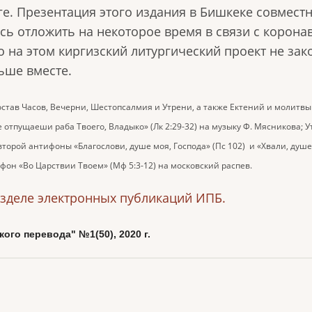
ге. Презентация этого издания в Бишкеке совмест
ось отложить на некоторое время в связи с корона
о на этом киргизский литургический проект не зако
ьше вместе.
став Часов, Вечерни, Шестопсалмия и Утрени, а также Ектений и молитвы
тпущаеши раба Твоего, Владыко» (Лк 2:29-32) на музыку Ф. Мясникова; Ут
орой антифоны «Благослови, душе моя, Господа» (Пс 102) и «Хвали, душе 
он «Во Царствии Твоем» (Мф 5:3-12) на московский распев.
зделе электронных публикаций ИПБ.
го перевода" №1(50), 2020 г.