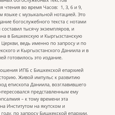
чтения во время Часов: 1, 3, 6 и 9,
ом языке с музыкальной нотацией. Это
дание богослужебного текста с нотами
 составил тысячу экземпляров, и
ана в Бишкекскую и Кыргызстанскую
Церкви, ведь именно по запросу и по
кского и Кыргызстанского Даниила и в
ей готовилось это издание.
ношения ИПБ с Бишкекской епархией
сторию. Живой импульс к развитию
ход епископа Даниила, возглавившего
интересовался представленным ему
псалмия – к тому времени эта
на Институтом на якутском и
5 году, по запросу Бишкекской епархии,