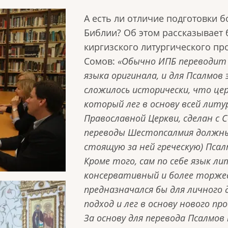
А есть ли отличие подготовки 
Библии? Об этом рассказывает 
киргизского литургического пр
Сомов:
«Обычно ИПБ переводит П
языка оригинала, и для Псалмов
сложилось исторически, что це
который лег в основу всей литу
Православной Церкви, сделан с 
переводы Шестопсалмия должны
стоящую за ней греческую) Псал
Кроме того, сам по себе язык ли
консервативный и более торжес
предназначался бы для личного
подход и лег в основу нового пр
За основу для перевода Псалмов 