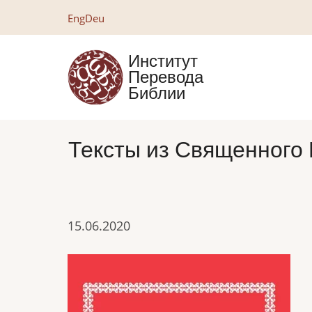
Перейти
Eng
Deu
к
основному
Институт
содержанию
Перевода
Библии
Тексты из Священного 
15.06.2020