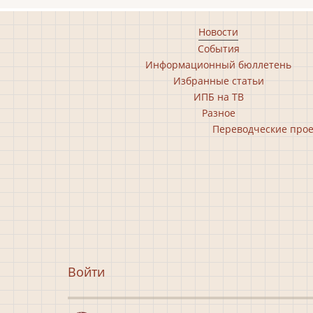
Footer
Новости
События
main
Информационный бюллетень
menu
Избранные статьи
ИПБ на ТВ
Разное
Footer
Переводческие про
second
menu
Меню
Войти
учётной
записи