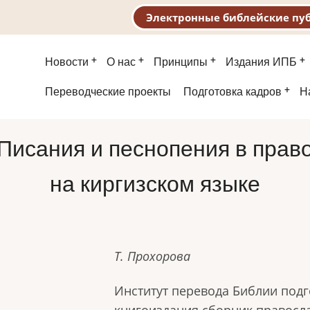
Электронные библейские пу
Основная
Новости
О нас
Принципы
Издания ИПБ
навигация
Второе
Переводческие проекты
Подготовка кадров
Н
меню
Писания и песнопения в пра
на киргизском языке
Т. Прохорова
Институт перевода Библии подг
книгоиздания сборник правосл