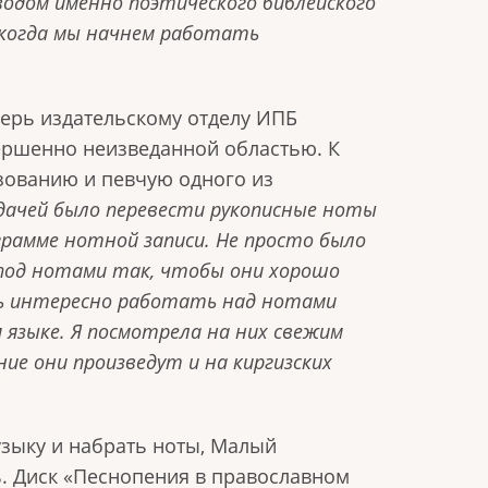
водом именно поэтического библейского
 когда мы начнем работать
перь издательскому отделу ИПБ
вершенно неизведанной областью. К
зованию и певчую одного из
дачей было перевести рукописные ноты
грамме нотной записи. Не просто было
 под нотами так, чтобы они хорошо
нь интересно работать над нотами
 языке. Я посмотрела на них свежим
ние они произведут и на киргизских
узыку и набрать ноты, Малый
ь. Диск «Песнопения в православном