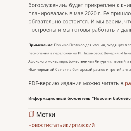
богослужении» будет прикреплен к кни
планировалась в мае 2020 г. Ее пришл
обязательно состоится. И мы верим, чт
построены и мы готовы работать и дал
Примечание:
Помимо Псалмов для чтения, входящих в со
песнопения в переложении И. Пахомовой: Вечерня: «Ныне о
Афонского монастыря; Божественная Литургия: первый и вт
«Единородный Сыне» на болгарский распев и третий антиф
PDF-версию издания можно читать в
ра
Информационный бюллетень "Новости библейско
Метки
новости
статьи
киргизский