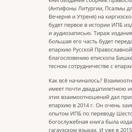
(Антифоны Литургии, Псалмы для 
Вечерня и Утреня) на киргизск
будет первое в истории ИПБ из
и аудиозаписью. Тираж издания
б
о
льшая его часть будет перед
епархию Русской Православной 
благословению епископа Бишке
тесном сотрудничестве с епархи
Как всё начиналось? Взаимоот
имеет почти двадцатилетнюю и
этих взаимоотношений дал при
епархию в 2014 г. Он очень за
опытом ИПБ по переводу Шесто
богослужебная книга была изда
гагаузском языках. И уже в 201