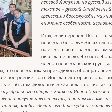
перевод Литургии на русский язы
текстов – русский Синодальный
греческими богослужебными кни
внимание особенности церковно
Итак, если перевод Шестопсалм
перевода богослужебных тексто
на известные в православном м
никогда не было. Это потребов
членов переводческой группы. 
м, что переводчикам приходилось обращать внима
ское построение фраз. Иногда некоторые слова пр
зывает об этом филологический редактор киргизск
афедрального собора г. Бишкека Ирина Пахомова, и
певала получившиеся тексты, а потом мы вместе о
, но так, чтобы сделать его более удобным для пе