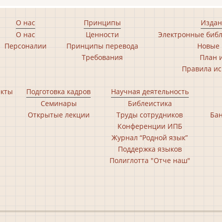
О нас
Принципы
Издан
О нас
Ценности
Электронные библ
Персоналии
Принципы перевода
Новые 
Требования
План 
Правила ис
екты
Подготовка кадров
Научная деятельность
Семинары
Библеистика
Открытые лекции
Труды сотрудников
Бан
Конференции ИПБ
Журнал “Родной язык”
Поддержка языков
Полиглотта "Отче наш"