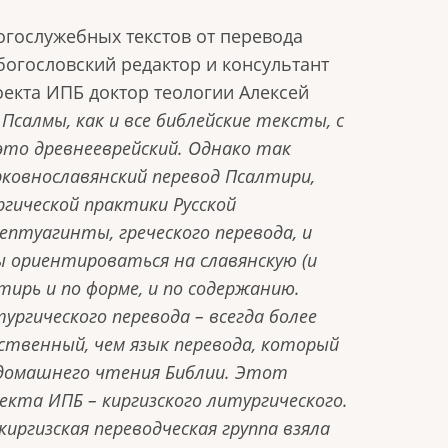
богослужебных текстов от перевода
богословский редактор и консультант
оекта ИПБ доктор теологии Алексей
салмы, как и все библейские тексты, с
 это древнееврейский. Однако так
рковнославянский перевод Псалтири,
ргической практики Русской
Септуагинты, греческого перевода, и
 ориентироваться на славянскую (и
тирь и по форме, и по содержанию.
тургического перевода – всегда более
твенный, чем язык перевода, который
 домашнего чтения Библии. Этот
оекта ИПБ – киргизского литургического.
киргизская переводческая группа взяла