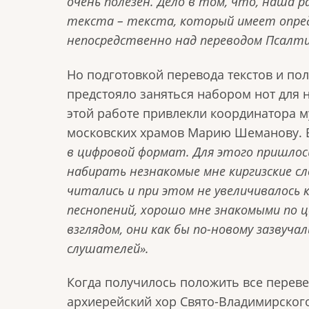
очень полезен. Дело в том, что, наша
текста – текста, который имеет опре
непосредственно над переводом Псалти
Но подготовкой перевода текстов и по
предстояло заняться набором нот для 
этой работе привлекли координатора 
московских храмов Марию Шеманову. Во
в цифровой формат. Для этого пришлос
набирать незнакомые мне киргизские с
читались и при этом не увеличивалось
песнопений, хорошо мне знакомыми по ц
взглядом, они как бы по-новому зазвуча
слушателей
».
Когда получилось положить все переве
архиерейский хор Свято-Владимирского