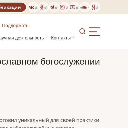
бликации
Поддержать
аучная деятельность
Контакты
вославном богослужении
отовил уникальный для своей практики
авных богослужебных текстов