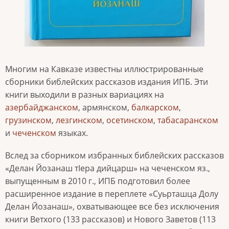
Многим на Кавказе известны иллюстрированные
сборники библейских рассказов издания ИПБ. Эти
книги выходили в разных вариациях на
азербайджанском
, армянском,
балкарском
,
грузинском
,
лезгинском
,
осетинском
,
табасаранском
и
чеченском
языках.
Вслед за сборником избранных библейских рассказов
«Делан Йозанаш тIера дийцарш» на чеченском яз.,
выпущенным в 2010 г., ИПБ подготовил более
расширенное издание в переплете «Суьрташца Долу
Делан Йозанаш», охватывающее все без исключения
книги Ветхого (133 рассказов) и Нового Заветов (113