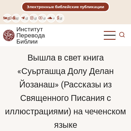
Перейти
Электронные библейские публикации
к
основному
Eng
Deu
содержанию
Институт
Перевода
Библии
Вышла в свет книга
«Суьрташца Долу Делан
Йозанаш» (Рассказы из
Священного Писания с
иллюстрациями) на чеченском
языке