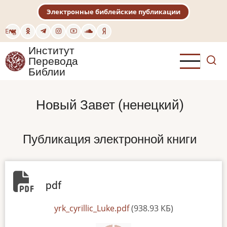
Перейти
Электронные библейские публикации
к
основному
Eng
содержанию
Институт
Перевода
Библии
Новый Завет (ненецкий)
Публикация электронной книги
pdf
File
yrk_cyrillic_Luke.pdf
(938.93 КБ)