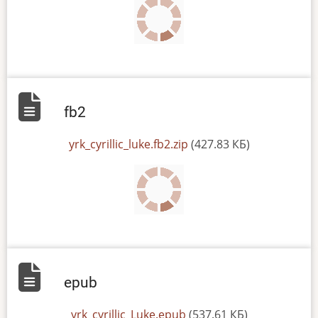
fb2
File
yrk_cyrillic_luke.fb2.zip
(427.83 КБ)
epub
File
yrk_cyrillic_Luke.epub
(537.61 КБ)