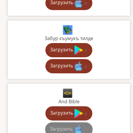
Загрузить
Забур къумукъ тилде
Загрузить
Загрузить
And Bible
Загрузить
Загрузить