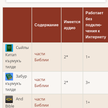
Работает
без
Имеется
Содержание
подклю­
аудио
чения к
Интернету
Сыйлы
части
Китап
2
1
Библии
къумукъ
тилде
Забур
части
2
3
къумукъ
Библии
тилде
And
части
1
Библии
Bible