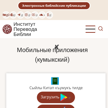
Перейти
Электронные библейские публикации
к
основному
Eng
Deu
содержанию
Институт
Перевода
Библии
Мобильные приложения
(кумыкский)
Сыйлы Китап къумукъ тилде
Загрузить