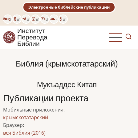
Перейти
Электронные библейские публикации
к
основному
Eng
содержанию
Институт
Перевода
Библии
Библия (крымскотатарский)
Мукъаддес Китап
Публикации проекта
Мобильные приложения
:
крымскотатарский
Браузер
:
вся Библия (2016)