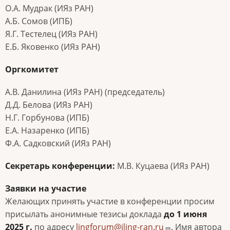
О.А. Мудрак (ИЯз РАН)
А.Б. Сомов (ИПБ)
Я.Г. Тестелец (ИЯз РАН)
Е.Б. Яковенко (ИЯз РАН)
Оргкомитет
А.В. Данилина (ИЯз РАН) (председатель)
Д.Д. Белова (ИЯз РАН)
Н.Г. Горбунова (ИПБ)
Е.А. Назаренко (ИПБ)
Ф.А. Садковский (ИЯз РАН)
Секретарь конференции:
М.В. Куцаева (ИЯз РАН)
Заявки на участие
Желающих принять участие в конференции просим
присылать анонимные тезисы доклада
до 1 июня
2025 г.
по адресу
lingforum@iling-ran.ru
. Имя автора