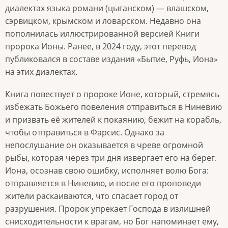
диалектах языка романи (цыганском) — влашском,
сэрвицком, крымском и ловарском. Недавно она
пополнилась иллюстрированной версией Книги
пророка Ионы. Ранее, в 2024 году, этот перевод
публиковался в составе издания «Бытие, Руфь, Иона»
на этих диалектах.
Книга повествует о пророке Ионе, который, стремясь
избежать Божьего повеления отправиться в Ниневию
и призвать её жителей к покаянию, бежит на корабль,
чтобы отправиться в Фарсис. Однако за
непослушание он оказывается в чреве огромной
рыбы, которая через три дня извергает его на берег.
Иона, осознав свою ошибку, исполняет волю Бога:
отправляется в Ниневию, и после его проповеди
жители раскаиваются, что спасает город от
разрушения. Пророк упрекает Господа в излишней
снисходительности к врагам, но Бог напоминает ему,