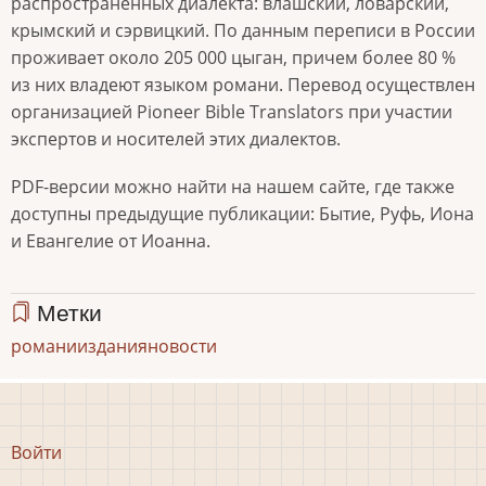
распространенных диалекта: влашский, ловарский,
крымский и сэрвицкий. По данным переписи в России
проживает около 205 000 цыган, причем более 80 %
из них владеют языком романи. Перевод осуществлен
организацией Pioneer Bible Translators при участии
экспертов и носителей этих диалектов.
PDF-версии можно найти на нашем сайте, где также
доступны предыдущие публикации: Бытие, Руфь, Иона
и Евангелие от Иоанна.
Метки
романи
издания
новости
Меню
Войти
учётной