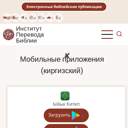
Перейти
Электронные библейские публикации
к
основному
Eng
Deu
содержанию
Институт
Перевода
Библии
Мобильные приложения
(киргизский)
Ыйык Китеп
Загрузить