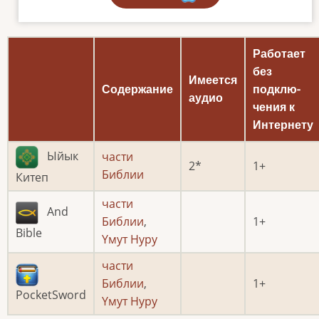
Работает
без
Имеется
Содержание
подклю­
аудио
чения к
Интернету
Ыйык
части
2
1
Библии
Китеп
части
And
Библии
,
1
Bible
Үмут Нуру
части
Библии
,
1
PocketSword
Үмут Нуру